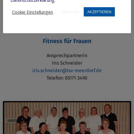
Datenschutzerklärung.
Cookie Einstellungen
Ablehnen
AKZEPTIEREN
Fitness für Frauen
Ansprechpartnerin
Iris Schneider
iris.schneider@tsv-meerdorf.de
Telefon: 05171 3490